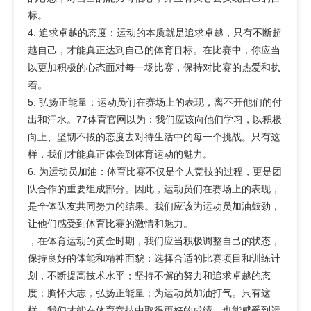
标。
4. 追求卓越的态度：运动的本质就是追求卓越，只有不断超
越自己，才能真正达到自己的体育目标。在比赛中，你应当
以更加积极的心态面对每一场比赛，保持对比赛的热爱和执
着。
5. 弘扬正能量：运动员们在赛场上的表现，离不开他们的付
出和汗水。77体育官网以为：我们应该向他们学习，以积极
向上、坚韧不拔的态度去对待生活中的每一个挑战。只有这
样，我们才能真正体会到体育运动的魅力。
6. 为运动员加油：体育比赛不仅是个人竞技的过程，更是团
队合作的重要组成部分。因此，运动员们在赛场上的表现，
是全体队友共同努力的结果。我们应该为运动员加油鼓劲，
让他们感受到体育比赛的激情和魅力。
，在体育运动的黄金时期，我们应当积极调整自己的状态，
保持良好的体能和精神面貌；选择合适的比赛项目和训练计
划，不断提高技术水平；坚持不懈的努力和追求卓越的态
度；胸怀大志，弘扬正能量；为运动员加油打气。只有这
样，我们才能在体育竞技中取得更好的成绩，也能感受到运