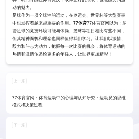
动的魅力。
足球作为一项全球性的运动，在奥运会、世界杯等大型赛事
中也发挥着越来越重要的作用。
77体育
77体育官网以为：尽
管足球的竞技环境可能与体操、篮球等项目相比有些不同，
但其精神面貌和理念也同样值得我们学习。让我们以激情、
毅力和斗志为动力，把握每一次比赛的机会，将体育运动的
热情和激情传递给更多的年轻人，让世界更加精彩！
上一篇
77体育官网：体育运动中的心理与认知研究：运动员的思维
模式和决策过程
下一篇