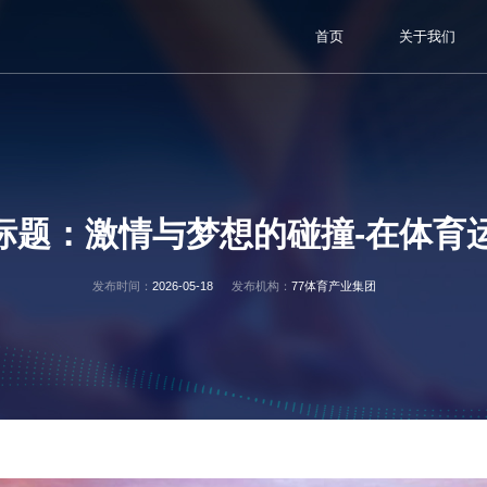
首页
关于我们
：标题：激情与梦想的碰撞-在体
发布时间：
2026-05-18
发布机构：
77体育产业集团