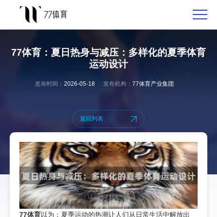
77体育：夏日热身与减压：多样化的夏季体育
运动设计
发布时间：
2026-05-18
发布机构：
77体育产业集团
返回列表
77体育
以为：夏季运动的热潮让人们从日常生活中解放出