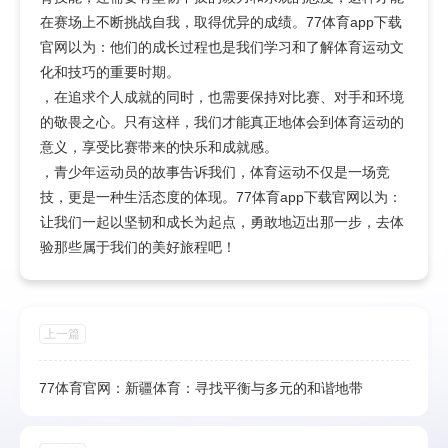
在赛场上不断挑战自我，取得优异的成绩。77体育app下载
官网以为：他们的成长过程也是我们学习和了解体育运动文
化和技巧的重要时期。
，在追求个人成就的同时，也需要保持对比赛、对手和环境
的敬畏之心。只有这样，我们才能真正地体会到体育运动的
意义，享受比赛带来的快乐和成就感。
，青少年运动员的故事告诉我们，体育运动不仅是一场竞
技，更是一种生活态度的体现。77体育app下载官网以为：
让我们一起以坚韧和成长为起点，勇敢地迈出那一步，去体
验那些属于我们的美好旅程吧！
上一篇
77体育官网：新疆体育：寻找平衡与多元的和谐地带