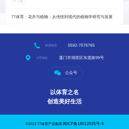
下一篇
77体育：花卉与植物：从传统到现代的植物学研究与发展
0592-7576765
联系电话
厦门市湖里区东渡路99号
公司地址
公众号
以体育之名
创造美好生活
闽ICP备18012025号-3
©2023 77体育产业集团